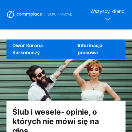
Wszyscy klienci
Skip
to
Dwór Korona
Informacja
content
Karkonoszy
prasowa
Ślub i wesele- opinie, o
których nie mówi się na
głos