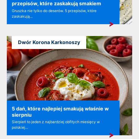
przepisów, które zaskakują smakiem
Gruszka nie tylko do deserów. 5 przepisów, które
zaskakują...
Dwór Korona Karkonoszy
5 dań, które najlepiej smakują właśnie w
sierpniu
Sierpień to jeden z najbardziej obfitych miesięcy w
polskiej...