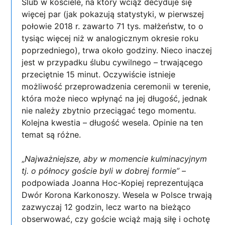
Ślub w kościele, na który wciąż decyduje się
więcej par (jak pokazują statystyki, w pierwszej
połowie 2018 r. zawarto 71 tys. małżeństw, to o
tysiąc więcej niż w analogicznym okresie roku
poprzedniego), trwa około godziny. Nieco inaczej
jest w przypadku ślubu cywilnego – trwającego
przeciętnie 15 minut. Oczywiście istnieje
możliwość przeprowadzenia ceremonii w terenie,
która może nieco wpłynąć na jej długość, jednak
nie należy zbytnio przeciągać tego momentu.
Kolejna kwestia – długość wesela. Opinie na ten
temat są różne.
„
Najważniejsze, aby w momencie kulminacyjnym
tj. o północy goście byli w dobrej formie”
–
podpowiada Joanna Hoc-Kopiej reprezentująca
Dwór Korona Karkonoszy. Wesela w Polsce trwają
zazwyczaj 12 godzin, lecz warto na bieżąco
obserwować, czy goście wciąż mają siłę i ochotę