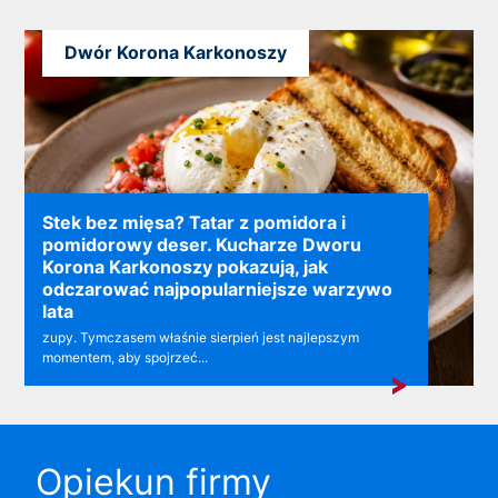
Dwór Korona Karkonoszy
Stek bez mięsa? Tatar z pomidora i
pomidorowy deser. Kucharze Dworu
Korona Karkonoszy pokazują, jak
odczarować najpopularniejsze warzywo
lata
zupy. Tymczasem właśnie sierpień jest najlepszym
momentem, aby spojrzeć...
Opiekun firmy