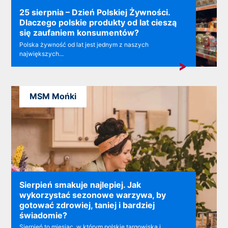
25 sierpnia – Dzień Polskiej Żywności.
Dlaczego polskie produkty od lat cieszą
się zaufaniem konsumentów?
Polska żywność od lat jest jednym z naszych
największych...
MSM Mońki
Sierpień smakuje najlepiej. Jak
wykorzystać sezonowe warzywa, by
gotować zdrowiej, taniej i bardziej
świadomie?
Sierpień to miesiąc, w którym polskie targowiska i