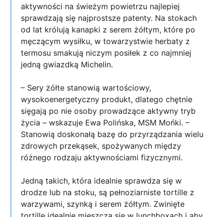
aktywności na świeżym powietrzu najlepiej
sprawdzają się najprostsze patenty. Na stokach
od lat królują kanapki z serem żółtym, które po
męczącym wysiłku, w towarzystwie herbaty z
termosu smakują niczym posiłek z co najmniej
jedną gwiazdką Michelin.
– Sery żółte stanowią wartościowy,
wysokoenergetyczny produkt, dlatego chętnie
sięgają po nie osoby prowadzące aktywny tryb
życia – wskazuje Ewa Polińska, MSM Mońki. –
Stanowią doskonałą bazę do przyrządzania wielu
zdrowych przekąsek, spożywanych między
różnego rodzaju aktywnościami fizycznymi.
Jedną takich, która idealnie sprawdza się w
drodze lub na stoku, są pełnoziarniste tortille z
warzywami, szynką i serem żółtym. Zwinięte
tortille idealnie mieszczą się w lunchboxach i aby