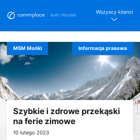
Wszyscy klienci
Skip
to
MSM Mońki
Informacja prasowa
content
Szybkie i zdrowe przekąski
na ferie zimowe
10 lutego 2023