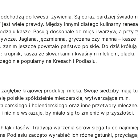
dchodzą do kwestii żywienia. Są coraz bardziej świadomi
” jest wiele prawdy. Między innymi dlatego kulinarny renes
rodzaju kasze. Pasują doskonale do mięs i warzyw, a przy 
ywcze. Jaglana, jęczmienna, gryczana czy manna – kasze
u zanim jeszcze powstało państwo polskie. Do dziś królują
: krupnik, kasza ze skwarkami i kwaśnym mlekiem, placki,
zególnie popularny na Kresach i Podlasiu.
zagłębie krajowej produkcji mleka. Swoje siedziby mają tu
się polskie spółdzielnie mleczarskie, wytwarzające m.in.
wajcarskiego i holenderskiego oraz inne przetwory mleczne.
 i nic nie wskazuje, by miało się to zmienić w przyszłości.
h łąk i lasów. Tradycja warzenia serów sięga tu co najmnie
na Podlasiu zaczęto wyrabiać ich różne gatunki, przyciąga