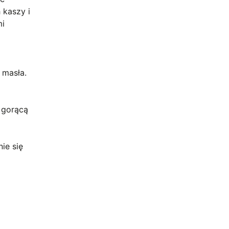
 kaszy i
mi
 masła.
 gorącą
ie się