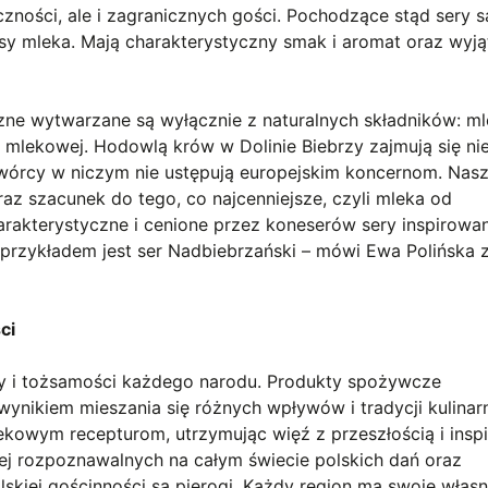
zności, ale i zagranicznych gości. Pochodzące stąd sery s
lasy mleka. Mają charakterystyczny smak i aromat oraz wyj
zne wytwarzane są wyłącznie z naturalnych składników: m
ji mlekowej. Hodowlą krów w Dolinie Biebrzy zajmują się ni
zetwórcy w niczym nie ustępują europejskim koncernom. Nasz
oraz szacunek do tego, co najcenniejsze, czyli mleka od
rakterystyczne i cenione przez koneserów sery inspirowa
przykładem jest ser Nadbiebrzański – mówi Ewa Polińska
ci
tury i tożsamości każdego narodu. Produkty spożywcze
wynikiem mieszania się różnych wpływów i tradycji kulinar
ekowym recepturom, utrzymując więź z przeszłością i inspi
iej rozpoznawalnych na całym świecie polskich dań oraz
skiej gościnności są pierogi. Każdy region ma swoje włas