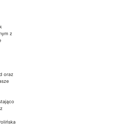
k
dnym z
e
d oraz
asze
stająco
az
olińska