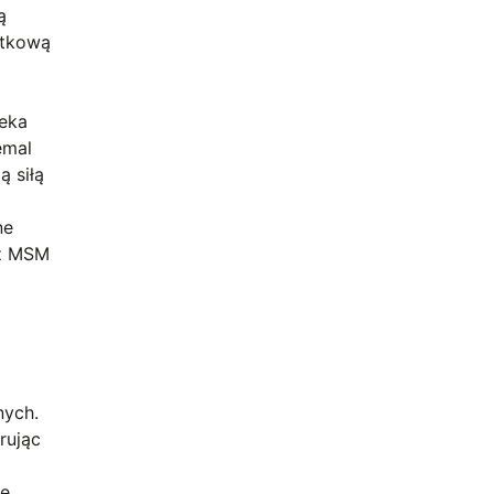
ą
ątkową
leka
emal
ą siłą
ne
 z MSM
nych.
rując
ne