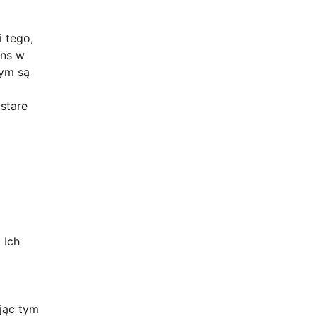
 tego,
ans w
tym są
 stare
 Ich
j
jąc tym