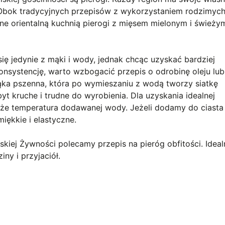
Obok tradycyjnych przepisów z wykorzystaniem rodzimych
ne orientalną kuchnią pierogi z mięsem mielonym i świeży
ię jedynie z mąki i wody, jednak chcąc uzyskać bardziej
onsystencję, warto wzbogacić przepis o odrobinę oleju lub
ąka pszenna, która po wymieszaniu z wodą tworzy siatkę
yt kruche i trudne do wyrobienia. Dla uzyskania idealnej
akże temperatura dodawanej wody. Jeżeli dodamy do ciasta
iękkie i elastyczne.
iej Żywności polecamy przepis na pieróg obfitości. Idealn
y i przyjaciół.