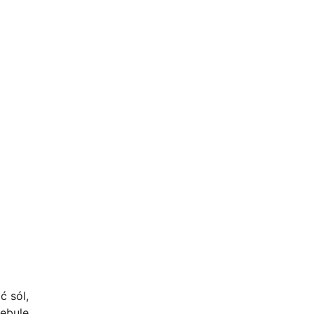
ć sól,
cebulę