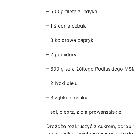
– 500 g fileta z indyka
– 1 średnia cebula
– 3 kolorowe papryki
– 2 pomidory
– 300 g sera żółtego Podlaskiego MS
– 2 łyżki oleju
– 3 ząbki czosnku
– sól, pieprz, zioła prowansalskie
Drożdże rozkruszyć z cukrem, odrobin
jajka, żółtka, śmietanę i wyrośnięte d