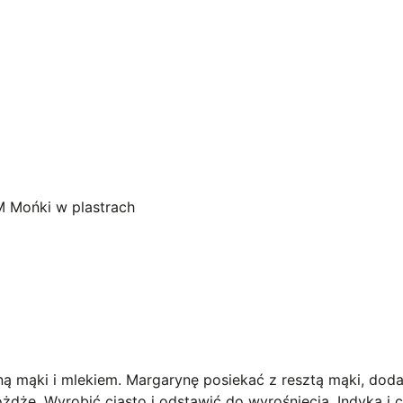
M Mońki w plastrach
ą mąki i mlekiem. Margarynę posiekać z resztą mąki, doda
rożdże. Wyrobić ciasto i odstawić do wyrośnięcia. Indyka i 