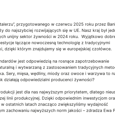
a talerzu”, przygotowanego w czerwcu 2025 roku przez Ban
y do najszybciej rozwijających się w UE. Nasz kraj był je
ych unijny sektor żywności w 2024 roku. Wyjątkowo dobr
nwestycje łączące nowoczesną technologię z tradycyjnymi
ki, dzięki którym znajdujemy się w europejskiej czołówce.
ndardów jest odpowiedzią na rosnące zapotrzebowanie
turalną i wytwarzaną z zastosowaniem tradycyjnych meto
. Sery, mięsa, wędliny, miody oraz owoce i warzywa to n
k działają odpowiedzialni producenci żywności?
rodukcji jest dla nas najwyższym priorytetem, dlatego nieu
j linii produkcyjnej. Dzięki odpowiednim inwestycjom or
w ostatnich latach znacząco zwiększyliśmy wydajność
ym zachowaniu najwyższych norm jakości – zdradza Ewa P