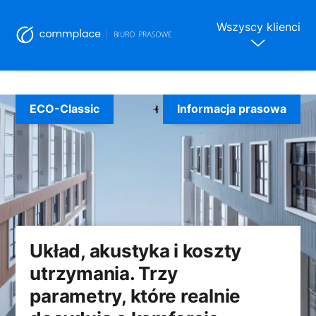
Wszyscy klienci
Skip
to
ECO-Classic
Informacja prasowa
content
Układ, akustyka i koszty
utrzymania. Trzy
parametry, które realnie