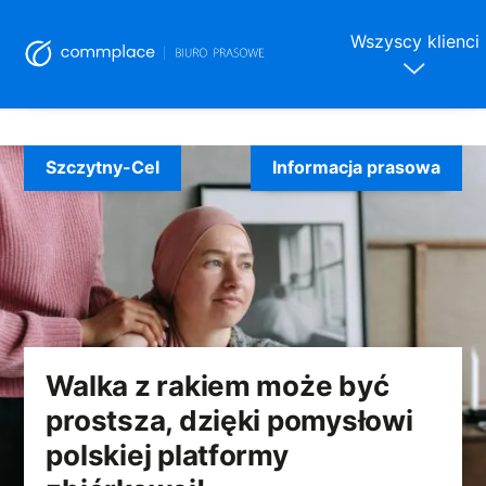
Wszyscy klienci
Skip
to
Szczytny-Cel
Informacja prasowa
content
Walka z rakiem może być
prostsza, dzięki pomysłowi
polskiej platformy