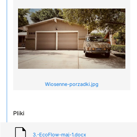
Wiosenne-porzadki.jpg
Pliki
3.-EcoFlow-maj-1.docx