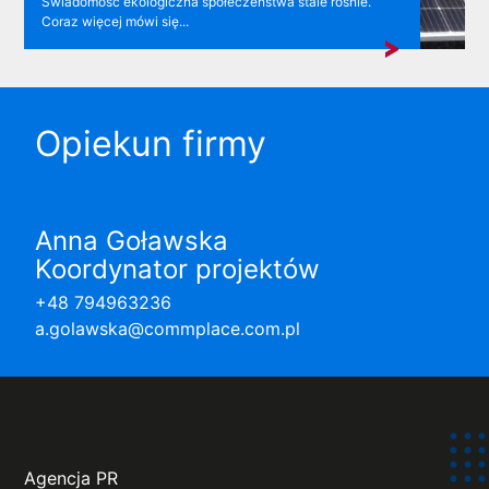
Świadomość ekologiczna społeczeństwa stale rośnie.
Coraz więcej mówi się...
Opiekun firmy
Anna Goławska
Koordynator projektów
+48 794963236
a.golawska@commplace.com.pl
Agencja PR