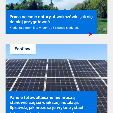
Praca na łonie natury. 4 wskazówki, jak się
do niej przygotować
Kiedy za oknem lato w pełni, aż szkoda siedzieć...
Ecoflow
Panele fotowoltaiczne nie muszą
stanowić części większej instalacji.
Sprawdź, jak możesz je wykorzystać!