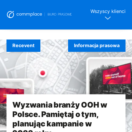
Wszyscy klienci
Skip
to
Recevent
Informacja prasowa
content
Wyzwania branży OOH w
Polsce. Pamiętaj o tym,
planując kampanie w