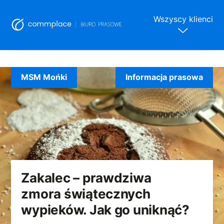
Wszyscy klienci
Skip
to
MSM Mońki
Informacja prasowa
content
Zakalec – prawdziwa
zmora świątecznych
wypieków. Jak go uniknąć?