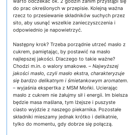
warto odczekać ok. 2 godzin zanim przystąpi się
do prac określonych w przepisie. Kolejną ważna
rzecz to przesiewanie składników suchych przez
sito, aby usunąć wszelkie zanieczyszczenia i
odpowiednio je napowietrzyć.
Następny krok? Trzeba porządnie utrzeć masło z
cukrem, pamiętając, by postawić na masło
najlepszej jakości. Dlaczego to takie ważne?
Chodzi m.in. o walory smakowe. –
Najwyższej
jakości masło, czyli masło ekstra, charakteryzuje
się bardzo delikatnym i śmietankowym aromatem
.
– wyjaśnia ekspertka z MSM Mońki. Ucierając
masło z cukrem nie żałujmy sił i energii. Im bielsza
będzie masa maślana, tym lżejsze i puszyste
ciasto wyjdzie z naszego piekarnika. Pozostałe
składniki mieszamy jednak krótko i delikatnie,
tylko do momentu, gdy dobrze się połączą.