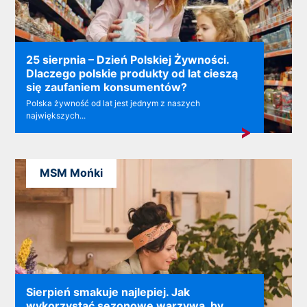
25 sierpnia – Dzień Polskiej Żywności.
Dlaczego polskie produkty od lat cieszą
się zaufaniem konsumentów?
Polska żywność od lat jest jednym z naszych
największych...
MSM Mońki
Sierpień smakuje najlepiej. Jak
wykorzystać sezonowe warzywa, by