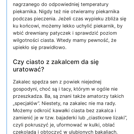
nagrzanego do odpowiedniej temperatury
piekarnika. Nigdy też nie otwieramy piekarnika
podczas pieczenia. Jeżeli czas wypieku zbliża się
ku końcowi, możemy lekko uchylić piekarnik, by
wbić drewniany patyczek i sprawdzić poziom
wilgotności ciasta. Wtedy mamy pewność, że
upiekło się prawidłowo.
Czy ciasto z zakalcem da się
uratować?
Zakalec spędza sen z powiek niejednej
gospodyni, choć są i tacy, którym w ogóle nie
przeszkadza. Ba, są znani także amatorzy takich
„specjałów”. Niestety, na zakalec nie ma rady.
Możemy odkroić kawałki ciasta bez zakalca i
zamienić je w tzw. bajaderki lub „ciastkowe lizaki”,
czyli pokruszyć je, uformować w kulki, oblać
czekoladą i obtoczyć w ulubionych bakaliach.