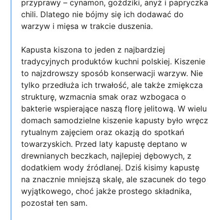
przyprawy – cynamon, goździki, anyż i papryczka
chili. Dlatego nie bójmy się ich dodawać do
warzyw i mięsa w trakcie duszenia.
Kapusta kiszona to jeden z najbardziej
tradycyjnych produktów kuchni polskiej. Kiszenie
to najzdrowszy sposób konserwacji warzyw. Nie
tylko przedłuża ich trwałość, ale także zmiękcza
strukturę, wzmacnia smak oraz wzbogaca o
bakterie wspierające naszą florę jelitową. W wielu
domach samodzielne kiszenie kapusty było wręcz
rytualnym zajęciem oraz okazją do spotkań
towarzyskich. Przed laty kapustę deptano w
drewnianych beczkach, najlepiej dębowych, z
dodatkiem wody źródlanej. Dziś kisimy kapustę
na znacznie mniejszą skalę, ale szacunek do tego
wyjątkowego, choć jakże prostego składnika,
pozostał ten sam.