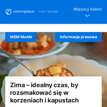
Wszyscy klienci
Skip
to
MSM Mońki
Informacja prasowa
content
Zima – idealny czas, by
rozsmakować się w
korzeniach i kapustach