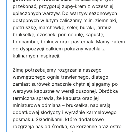
przekonać, przygotuj zupę-krem z wcześniej
upieczonych warzyw. Do warzyw sezonowych
dostępnych w lutym zaliczamy m.in. ziemniaki,
pietruszkę, marchewkę, seler, buraki, jarmuż,
brukselkę, czosnek, por, cebulę, kapustę,
topinambur, brukiew oraz pasternak. Mamy zatem
do dyspozycji całkiem pokaźny wachlarz
kulinarnych inspiracji.
Zimą potrzebujemy rozgrzania naszego
wewnętrznego ognia trawiennego, dlatego
zamiast surówek znacznie chętniej sięgamy po
warzywa kapustne w wersji duszonej. Obróbka
termiczna sprawia, że kapusta oraz jej
miniaturowa odmiana – brukselka, nabierają
dodatkowej słodyczy i wyraźnie karmelowego
posmaku. Składnikami, które dodatkowo
rozgrzeją nas od środka, są korzenne oraz ostre