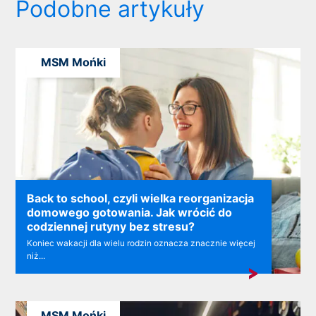
Podobne artykuły
MSM Mońki
Back to school, czyli wielka reorganizacja
domowego gotowania. Jak wrócić do
codziennej rutyny bez stresu?
Koniec wakacji dla wielu rodzin oznacza znacznie więcej
niż...
MSM Mońki