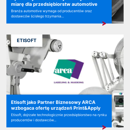
miarę dla przedsiębiorstw automotive
Branża automotive wymaga od producentów oraz
dostawców ścisłego trzymania...
ETISOFT
Etisoft jako Partner Biznesowy ARCA
wzbogaca ofertę urządzeń Print&Apply
Etisoft, dojrzałe technologicznie przedsiębiorstwo na rynku
producentów i dostawców...