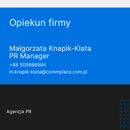
Opiekun firmy
Małgorzata Knapik-Klata
PR Manager
+48 509986984
m.knapik-klata@commplace.com.pl
Agencja PR