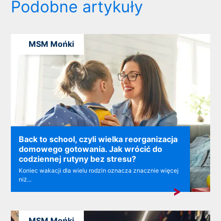
Podobne artykuły
MSM Mońki
Back to school, czyli wielka reorganizacja
domowego gotowania. Jak wrócić do
codziennej rutyny bez stresu?
Koniec wakacji dla wielu rodzin oznacza znacznie więcej
niż...
MSM Mońki