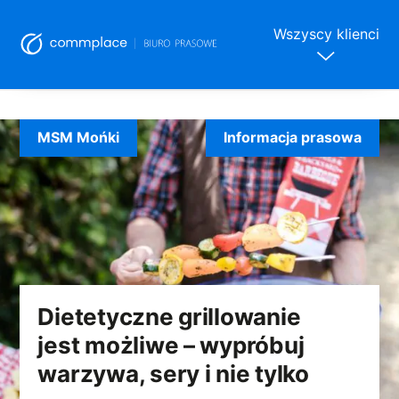
Wszyscy klienci
Skip
to
MSM Mońki
Informacja prasowa
content
Dietetyczne grillowanie
jest możliwe – wypróbuj
warzywa, sery i nie tylko