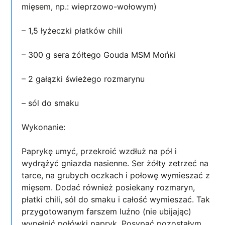
mięsem, np.: wieprzowo-wołowym)
– 1,5 łyżeczki płatków chili
– 300 g sera żółtego Gouda MSM Mońki
– 2 gałązki świeżego rozmarynu
– sól do smaku
Wykonanie:
Paprykę umyć, przekroić wzdłuż na pół i
wydrążyć gniazda nasienne. Ser żółty zetrzeć na
tarce, na grubych oczkach i połowę wymieszać z
mięsem. Dodać również posiekany rozmaryn,
płatki chili, sól do smaku i całość wymieszać. Tak
przygotowanym farszem luźno (nie ubijając)
wypełnić połówki papryk. Posypać pozostałym