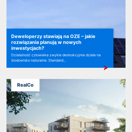
Deweloperzy stawiają na OZE – jakie
rozwiązania planują w nowych
inwestycjach?
Działalność człowieka zwykle destrukcyjnie działa na
środowisko naturalne. Standard...
RealCo