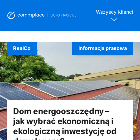
Wszyscy klienci
Skip
to
RealCo
Informacja prasowa
content
Dom energooszczędny –
jak wybrać ekonomiczną i
ekologiczną inwestycję od