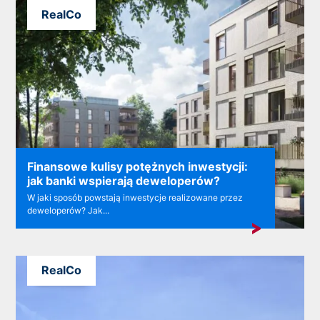
RealCo
Finansowe kulisy potężnych inwestycji:
jak banki wspierają deweloperów?
W jaki sposób powstają inwestycje realizowane przez
deweloperów? Jak...
RealCo