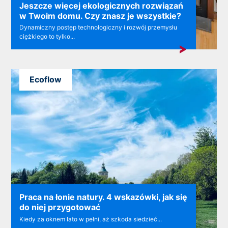
Jeszcze więcej ekologicznych rozwiązań
w Twoim domu. Czy znasz je wszystkie?
Dynamiczny postęp technologiczny i rozwój przemysłu
ciężkiego to tylko...
Ecoflow
Praca na łonie natury. 4 wskazówki, jak się
do niej przygotować
Kiedy za oknem lato w pełni, aż szkoda siedzieć...