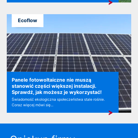
Ecoflow
Panele fotowoltaiczne nie muszą
stanowić części większej instalacji.
Sprawdź, jak możesz je wykorzystać!
Świadomość ekologiczna społeczeństwa stale rośnie.
Coraz więcej mówi się...