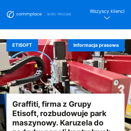
Wszyscy klienci
Skip
to
ETISOFT
Informacja prasowa
content
Graffiti, firma z Grupy
Etisoft, rozbudowuje park
maszynowy. Karuzela do