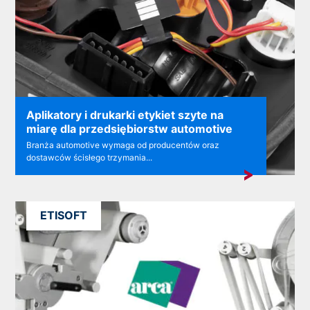
Aplikatory i drukarki etykiet szyte na
miarę dla przedsiębiorstw automotive
Branża automotive wymaga od producentów oraz
dostawców ścisłego trzymania...
ETISOFT