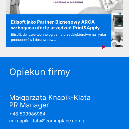
Etisoft jako Partner Biznesowy ARCA
wzbogaca ofertę urządzeń Print&Apply
Etisoft, dojrzałe technologicznie przedsiębiorstwo na rynku
producentów i dostawców...
Opiekun firmy
Małgorzata Knapik-Klata
PR Manager
+48 509986984
m.knapik-klata@commplace.com.pl