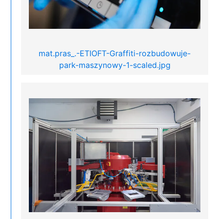
mat.pras_.-ETIOFT-Graffiti-rozbudowuje-
park-maszynowy-1-scaled.jpg