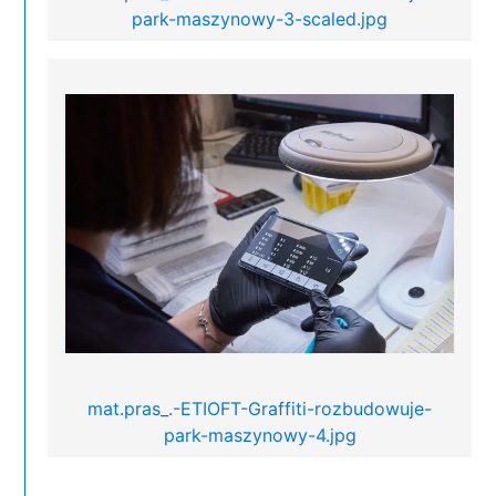
park-maszynowy-3-scaled.jpg
mat.pras_.-ETIOFT-Graffiti-rozbudowuje-
park-maszynowy-4.jpg