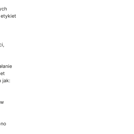
ych
 etykiet
i,
ałanie
iet
 jak:
 w
ono