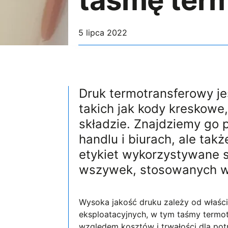
taśmę ter
5 lipca 2022
Druk termotransferowy j
takich jak kody kreskowe,
składzie. Znajdziemy go 
handlu i biurach, ale ta
etykiet wykorzystywane 
wszywek, stosowanych w 
Wysoka jakość druku zależy od właśc
eksploatacyjnych, w tym taśmy termo
względem kosztów i trwałości dla pot