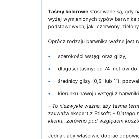
Taśmy kolorowe
stosowane są, gdy n
wyżej wymienionych typów barwnika d
podstawowych, jak czerwony, zielony i
Oprócz rodzaju barwnika ważne jest r
szerokości wstęgi oraz gilzy,
długości taśmy: od 74 metrów d
średnicy gilzy (0,5” lub 1”), poz
kierunku nawoju wstęgi z barwnik
–
To niezwykle ważne, aby taśma ter
zauważa ekspert z Etisoft: –
Dlatego 
klienta, zarówno pod względem kosztó
Jednak aby właściwie dobrać odpowied