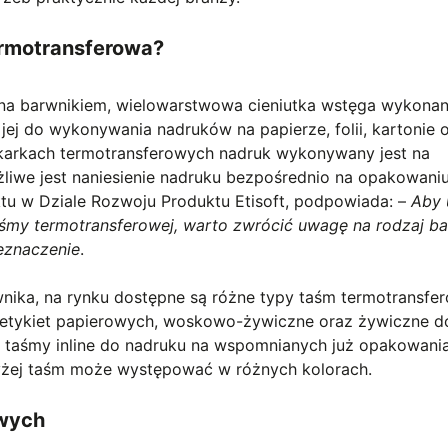
ermotransferowa?
na barwnikiem, wielowarstwowa cieniutka wstęga wykonan
 jej do wykonywania nadruków na papierze, folii, kartonie 
drukarkach termotransferowych nadruk wykonywany jest na
ożliwe jest naniesienie nadruku bezpośrednio na opakowaniu
tu w Dziale Rozwoju Produktu Etisoft, podpowiada: –
Aby 
śmy termotransferowej, warto zwrócić uwagę na rodzaj b
zeznaczenie
.
nika, na rynku dostępne są różne typy taśm termotransfe
 etykiet papierowych, woskowo-żywiczne oraz żywiczne d
w i taśmy inline do nadruku na wspomnianych już opakowani
żej taśm może występować w różnych kolorach.
owych