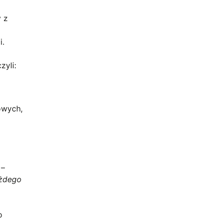
 z
i.
zyli:
owych,
a
–
ażdego
o