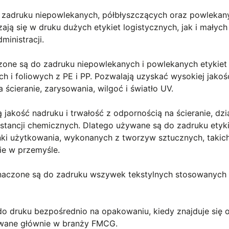
zadruku niepowlekanych, półbłyszczących oraz powlekan
ają się w druku dużych etykiet logistycznych, jak i małych
inistracji.
one są do zadruku niepowlekanych i powlekanych etykiet
h i foliowych z PE i PP. Pozwalają uzyskać wysokiej jakośc
 ścieranie, zarysowania, wilgoć i światło UV.
jakość nadruku i trwałość z odpornością na ścieranie, dzi
bstancji chemicznych. Dlatego używane są do zadruku etyk
ki użytkowania, wykonanych z tworzyw sztucznych, takich
ie w przemyśle.
aczone są do zadruku wszywek tekstylnych stosowanych
o druku bezpośrednio na opakowaniu, kiedy znajduje się 
osowane głównie w branży FMCG.