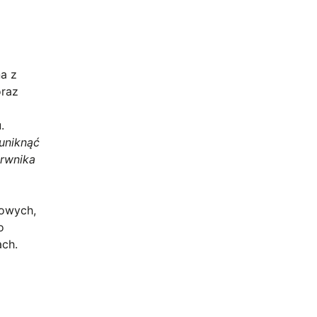
a z
oraz
.
uniknąć
arwnika
rowych,
o
ach.