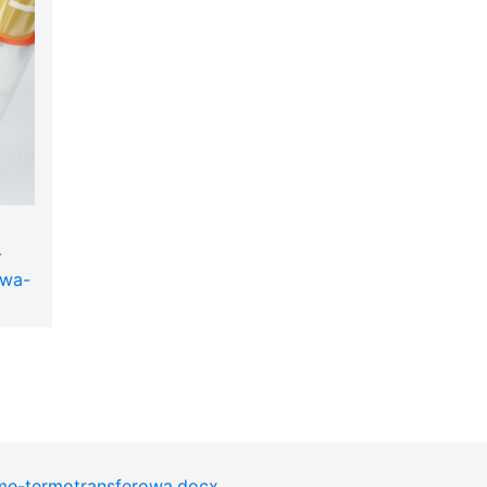
-
owa-
me-termotransferowa.docx