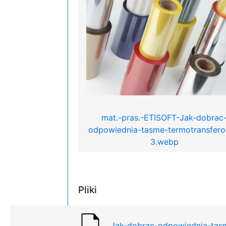
mat.-pras.-ETISOFT-Jak-dobrac
odpowiednia-tasme-termotransfer
3.webp
Pliki
Jak-dobrac-odpowiednia-tas