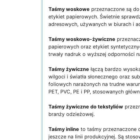
Taśmy woskowe
przeznaczone są do 
etykiet papierowych. Świetnie sprawdz
adresowych, używanych w biurach i adm
Taśmy woskowo-żywiczne
przeznacz
papierowych oraz etykiet syntetycznyc
trwały nadruk o wyższej odporności na
Taśmy żywiczne
łączą bardzo wysoką 
wilgoci i światła słonecznego oraz su
foliowych narażonych na trudne warun
PET, PVC, PE i PP, stosowanych główn
Taśmy żywiczne do tekstyliów
przezn
branży odzieżowej.
Taśmy inline
to taśmy przeznaczone d
jeszcze na linii produkcyjnej. Są st