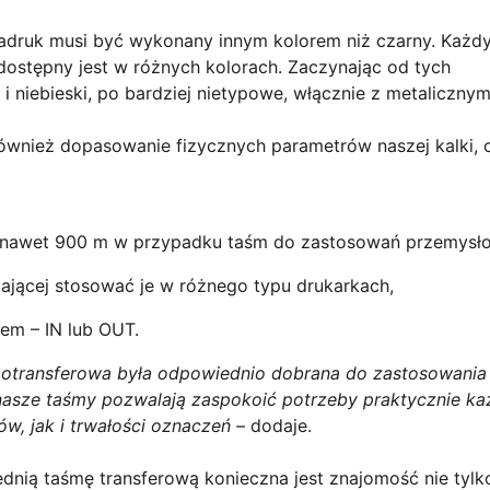
adruk musi być wykonany innym kolorem niż czarny. Każdy
ostępny jest w różnych kolorach. Zaczynając od tych
 niebieski, po bardziej nietypowe, włącznie z metalicznym
ównież dopasowanie fizycznych parametrów naszej kalki, c
o nawet 900 m w przypadku taśm do zastosowań przemysł
walającej stosować je w różnego typu drukarkach,
iem – IN lub OUT.
motransferowa była odpowiednio dobrana do zastosowani
nasze taśmy pozwalają zaspokoić
potrzeby praktycznie k
w, jak i trwałości oznaczeń –
dodaje.
nią taśmę transferową konieczna jest znajomość nie tylk