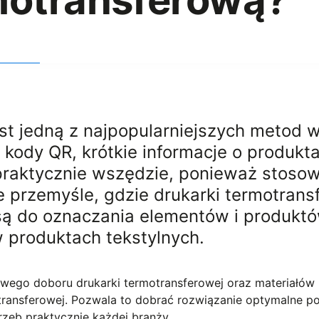
motransferową?
est jedną z najpopularniejszych metod
 kody QR, krótkie informacje o produkt
praktycznie wszędzie, ponieważ stosowa
kże przemyśle, gdzie drukarki termotra
są do oznaczania elementów i produktó
produktach tekstylnych.
iwego doboru drukarki termotransferowej oraz materiałów
transferowej. Pozwala to dobrać rozwiązanie optymalne p
rzeb praktycznie każdej branży.