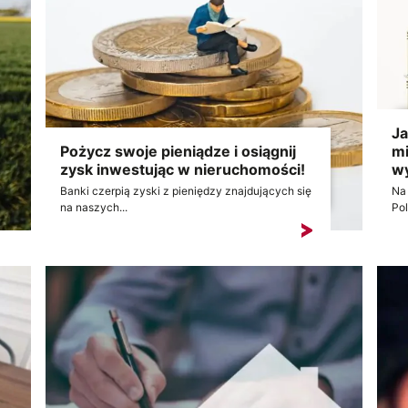
Ja
Pożycz swoje pieniądze i osiągnij
mi
zysk inwestując w nieruchomości!
w
Banki czerpią zyski z pieniędzy znajdujących się
Na
na naszych...
Pol