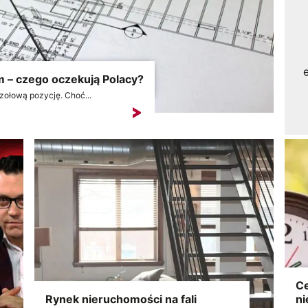
 – czego oczekują Polacy?
zołową pozycję. Choć...
Ce
Rynek nieruchomości na fali
ni