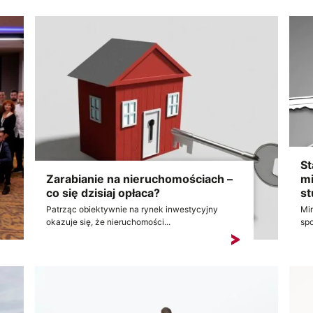
St
Zarabianie na nieruchomościach –
mi
co się dzisiaj opłaca?
st
Patrząc obiektywnie na rynek inwestycyjny
Min
okazuje się, że nieruchomości...
spo