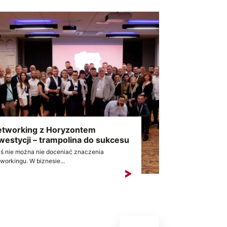
tworking z Horyzontem
westycji – trampolina do sukcesu
ś nie można nie doceniać znaczenia
workingu. W biznesie...