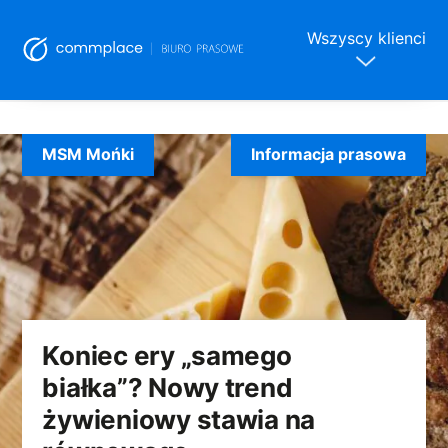
Wszyscy klienci
Skip
to
MSM Mońki
Informacja prasowa
content
Koniec ery „samego
białka”? Nowy trend
żywieniowy stawia na