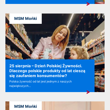
MSM Mońki
25 sierpnia – Dzień Polskiej Żywności.
Dlaczego polskie produkty od lat cieszą
się zaufaniem konsumentów?
Polska żywność od lat jest jednym z naszych
największych...
MSM Mońki