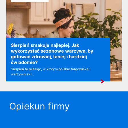
Sierpień smakuje najlepiej. Jak
wykorzystać sezonowe warzywa, by
gotować zdrowiej, taniej i bardziej
świadomie?
Sierpień to miesiąc, w którym polskie targowiska i
warzywniaki...
Opiekun firmy