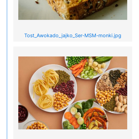
Tost_Awokado_jajko_Ser-MSM-monki.jpg