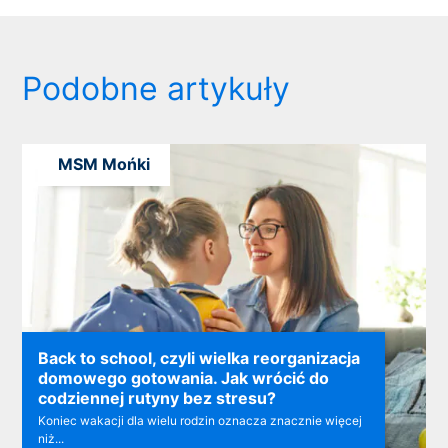
Podobne artykuły
MSM Mońki
Back to school, czyli wielka reorganizacja
domowego gotowania. Jak wrócić do
codziennej rutyny bez stresu?
Koniec wakacji dla wielu rodzin oznacza znacznie więcej
niż...