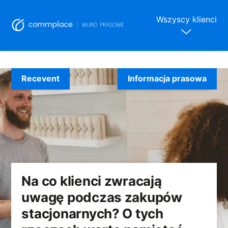
Wszyscy klienci
Skip
to
Recevent
Informacja prasowa
content
Na co klienci zwracają
uwagę podczas zakupów
stacjonarnych? O tych