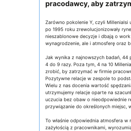
pracodawcy, aby zatrzy
Zarówno pokolenie Y, czyli Millenialsi
po 1995 roku zrewolucjonizowały ryne
nieszablonowe decyzje i dbają o work 
wynagrodzenie, ale i atmosferę oraz 
Jak wynika z najnowszych badań, 44 pr
4 do 9 razy. Poza tym, 4 na 10 Milleni
zrobić, by zatrzymać w firmie praco
Pozytywne relacje w zespole to pods
Wielu z nas docenia wartość spędzania
utrzymujemy relacje oparte na szacun
uczucia bez obaw o nieodpowiednie r
przywiązanie do określonych miejsc, 
To właśnie odpowiednia atmosfera w m
zażyłością z pracownikami, wyrozumiał