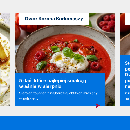
Dwór Korona Karkonoszy
St
po
D
5 dań, które najlepiej smakują
po
właśnie w sierpniu
na
Sierpień to jeden z najbardziej obfitych miesięcy
zup
w polskiej...
naj