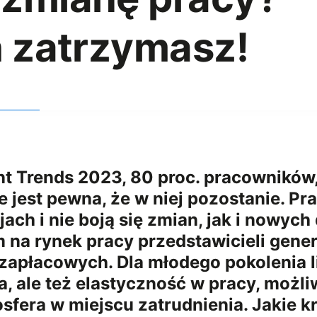
ch zatrzymasz!
t Trends 2023, 80 proc. pracowników,
ie jest pewna, że w niej pozostanie. P
ach i nie boją się zmian, jak i nowyc
 na rynek pracy przedstawicieli genera
apłacowych. Dla młodego pokolenia lic
 ale też elastyczność w pracy, możliw
fera w miejscu zatrudnienia. Jakie k