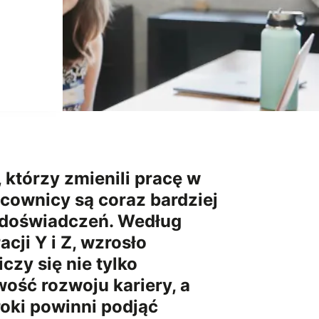
 którzy zmienili pracę w
racownicy są coraz bardziej
h doświadczeń. Według
cji Y i Z, wzrosło
zy się nie tylko
ość rozwoju kariery, a
roki powinni podjąć