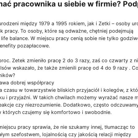
mać pracownika u siebie w firmie? Po
 urodzeni między 1979 a 1995 rokiem, jak i Zetki – osoby u
k pracy. To osoby, które są odważne, chętniej podejmują
life balance. W miejscu pracy cenią sobie nie tylko godziw
benefity pozapłacowe.
oc. Zetek zmieniło pracę 2 do 3 razy, zaś co czwarty z ni
alsów wskazało, że także zmienili pracę od 4 do 9 razy . C
wników?
tawa dobrej współpracy
 czasu w towarzystwie bliskich przyjaciół i kolegów, z kt
ku i przyjaźni. W takich chwilach możemy wyrażać nasze my
eakcje czy niezrozumienie. Dodatkowo, często odczuwamy
w których czujemy się komfortowo i swobodnie.
iejscu pracy sprawia, że nie szukamy innej, tłumacząc to
ym szefostwem, lojalnością czy jakością relacji między