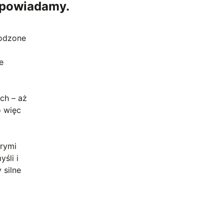
dpowiadamy.
rodzone
e
ch – aż
o więc
órymi
śli i
 silne