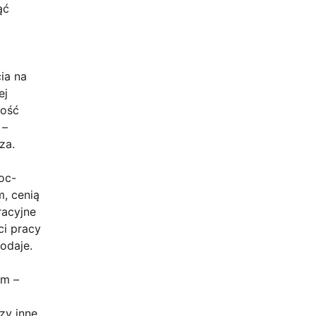
ąć
ia na
ej
ność
 –
za.
oc-
m, cenią
racyjne
ci pracy
odaje.
ym –
zy inne,