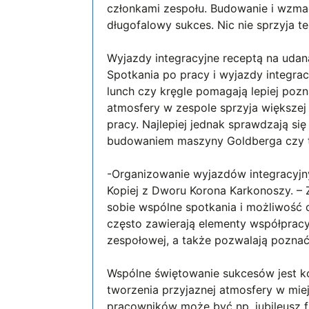
członkami zespołu. Budowanie i wzmacn
długofalowy sukces. Nic nie sprzyja t
Wyjazdy integracyjne receptą na udan
Spotkania po pracy i wyjazdy integra
lunch czy kręgle pomagają lepiej poz
atmosfery w zespole sprzyja większej
pracy. Najlepiej jednak sprawdzają si
budowaniem maszyny Goldberga czy t
-Organizowanie wyjazdów integracyjn
Kopiej z Dworu Korona Karkonoszy. – Z
sobie wspólne spotkania i możliwość
często zawierają elementy współpracy
zespołowej, a także pozwalają pozna
Wspólne świętowanie sukcesów jest k
tworzenia przyjaznej atmosfery w miej
pracowników może być np. jubileusz fi