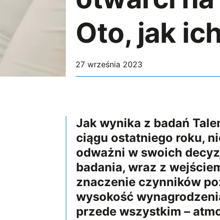
Oto, jak i
27 września 2023
Jak wynika z badań Talen
ciągu ostatniego roku, n
odważni w swoich decyzj
badania, wraz z wejściem
znaczenie czynników poz
wysokość wynagrodzenia,
przede wszystkim – atmos