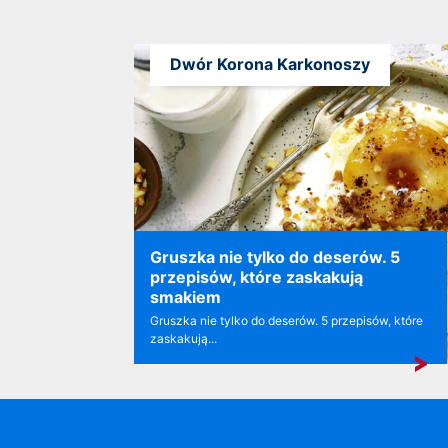
Dwór Korona Karkonoszy
Gruszka nie tylko do deserów. 5
przepisów, które zaskakują
smakiem
Gruszka nie tylko do deserów. 5 przepisów, które
zaskakują...