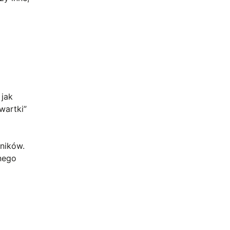
 jak
wartki”
ników.
nnego