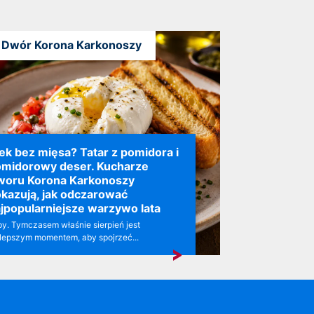
Dwór Korona Karkonoszy
ek bez mięsa? Tatar z pomidora i
midorowy deser. Kucharze
woru Korona Karkonoszy
kazują, jak odczarować
jpopularniejsze warzywo lata
y. Tymczasem właśnie sierpień jest
lepszym momentem, aby spojrzeć...