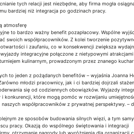
ianie tych relacji jest niezbędne, aby firma mogła osiągn
emu bardziej niż integracja po godzinach pracy.
ą atmosferę
cyjne to bardzo ważny benefit pozapłacowy. Wspólne wyjśc
nać swoich współpracowników. Z kolei tworzenie pozytywn
 otwartości i zaufaniu, co w konsekwencji zwiększa wydaj
ę wyjazdy integracyjne połączone z nietypowymi atrakcjami
urniejem kulinarnym, prowadzonym przez znanego kuchar
ych to jeden z pożądanych benefitów – wyjaśnia Joanna H
arówno młodzi pracownicy, jak i ci bardziej dojrzali staże
 oderwania się od codziennych obowiązków. Wyjazdy integ
 i konkurencji, które mogą pomóc w rozwijaniu umiejętnoś
ć naszych współpracowników z prywatnej perspektywy. – d
olejnym ze sposobów budowania silnych więzi, a tym sam
scu pracy. Okazją do wspólnego świętowania i integracji
rmy, otrzymanie nagrody lub wyróżnienia dla organizacji c