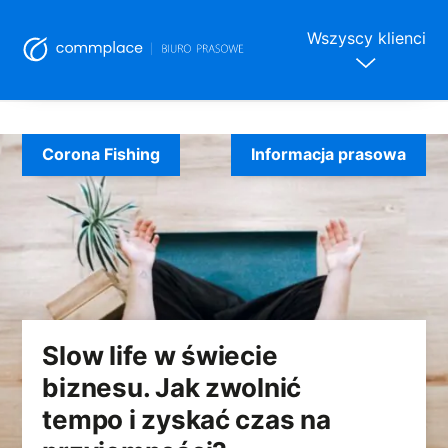
Wszyscy klienci
Skip
to
Corona Fishing
Informacja prasowa
content
Slow life w świecie
biznesu. Jak zwolnić
tempo i zyskać czas na