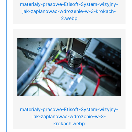
materialy-prasowe-Etisoft-System-wizyjny-
jak-zaplanowac-wdrozenie-w-3-krokach-
2.webp
materialy-prasowe-Etisoft-System-wizyjny-
jak-zaplanowac-wdrozenie-w-3-
krokach.webp