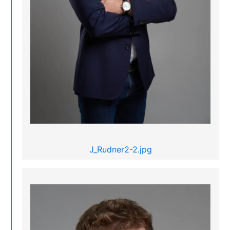
J_Rudner2-2.jpg