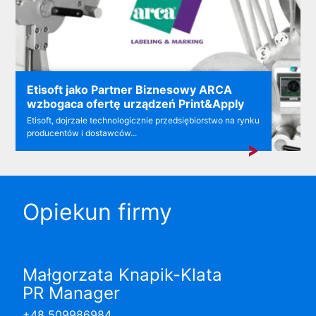
Etisoft jako Partner Biznesowy ARCA
wzbogaca ofertę urządzeń Print&Apply
Etisoft, dojrzałe technologicznie przedsiębiorstwo na rynku
producentów i dostawców...
Opiekun firmy
Małgorzata Knapik-Klata
PR Manager
+48 509986984