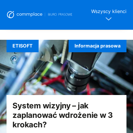
Wszyscy klienci
Skip
to
ETISOFT
Informacja prasowa
content
System wizyjny – jak
zaplanować wdrożenie w 3
krokach?