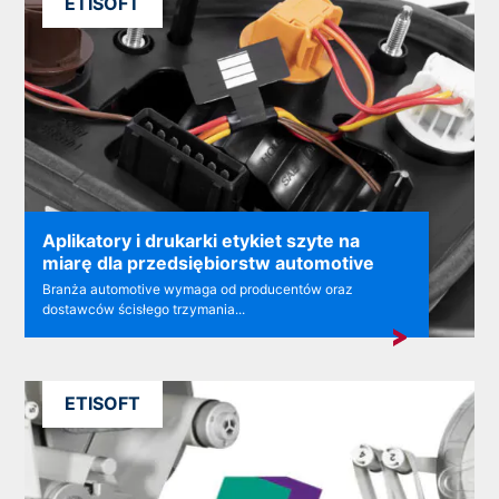
ETISOFT
Aplikatory i drukarki etykiet szyte na
miarę dla przedsiębiorstw automotive
Branża automotive wymaga od producentów oraz
dostawców ścisłego trzymania...
ETISOFT