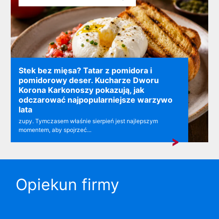
Stek bez mięsa? Tatar z pomidora i
pomidorowy deser. Kucharze Dworu
Korona Karkonoszy pokazują, jak
odczarować najpopularniejsze warzywo
lata
zupy. Tymczasem właśnie sierpień jest najlepszym
momentem, aby spojrzeć...
Opiekun firmy