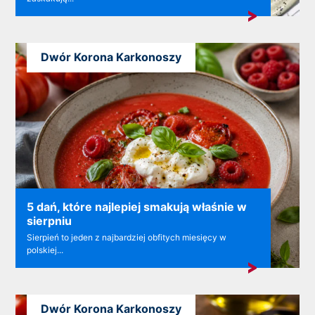
Dwór Korona Karkonoszy
5 dań, które najlepiej smakują właśnie w
sierpniu
Sierpień to jeden z najbardziej obfitych miesięcy w
polskiej...
Dwór Korona Karkonoszy