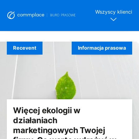
Wszyscy klienci
Skip
to
Recevent
Informacja prasowa
content
Więcej ekologii w
działaniach
marketingowych Twojej