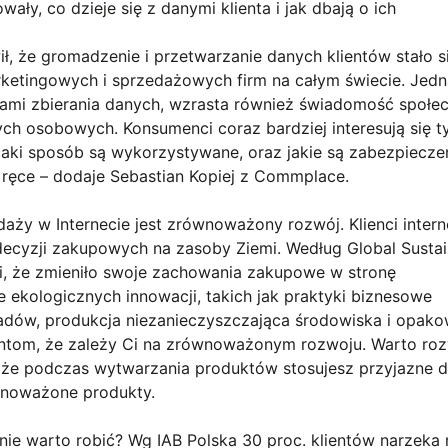
ały, co dzieje się z danymi klienta i jak dbają o ich
ł, że gromadzenie i przetwarzanie danych klientów stało s
ketingowych i sprzedażowych firm na całym świecie. Jedn
ami zbierania danych, wzrasta również świadomość społe
ch osobowych. Konsumenci coraz bardziej interesują się t
w jaki sposób są wykorzystywane, oraz jakie są zabezpiecze
e ręce – dodaje Sebastian Kopiej z Commplace.
aży w Internecie jest zrównoważony rozwój. Klienci inter
ecyzji zakupowych na zasoby Ziemi. Według Global Sustain
i, że zmieniło swoje zachowania zakupowe w stronę
ekologicznych innowacji, takich jak praktyki biznesowe
dpadów, produkcja niezanieczyszczająca środowiska i opak
lientom, że zależy Ci na zrównoważonym rozwoju. Warto ro
 że podczas wytwarzania produktów stosujesz przyjazne d
wnoważone produkty.
nie warto robić? Wg IAB Polska 30 proc. klientów narzeka 