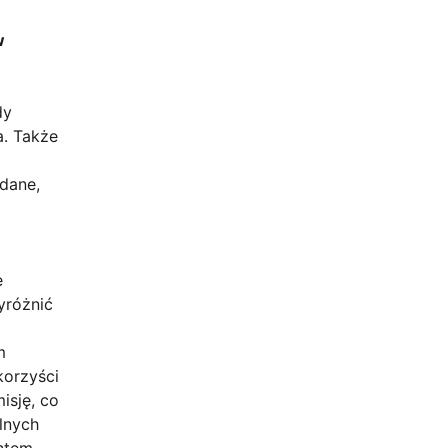
w
dy
a. Także
 dane,
e
yróżnić
m
korzyści
isję, co
alnych
entem