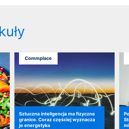
kuły
Commplace
Sztuczna inteligencja ma fizyczne
Po
granice. Coraz częściej wyznacza
St
je energetyka
mi