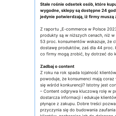
Stale rośnie odsetek osób, które kupu
wygodne, sklepy są dostępne 24 god
jedynie potwierdzają, iż firmy muszą 
Z raportu „E-commerce w Polsce 2023”
produkty są w niższych cenach, niż w 
53 proc. konsumentów wskazuje, że ch
dostawę produktów, zaś dla 44 proc. 
co firmy mogą zrobić, by dotrzeć do k
Zadbaj o content
Z roku na rok spada lojalność klien
powoduje, że konsumenci mają coraz 
się wśród konkurencji? Istotny jest con
– Content odgrywa kluczową rolę w 
dostarcza informacji i edukuje klien
płynące z zakupu. Dobre treści pozwa
przyczynia się do budowania zaufania 
klientów, zachęcając ich do dalszego