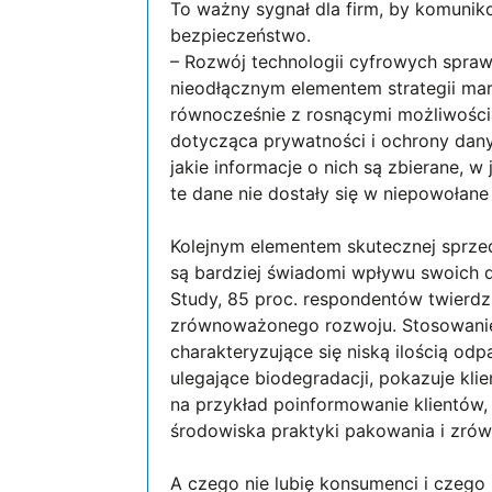
To ważny sygnał dla firm, by komunikow
bezpieczeństwo.
– Rozwój technologii cyfrowych sprawi
nieodłącznym elementem strategii mar
równocześnie z rosnącymi możliwości
dotycząca prywatności i ochrony dany
jakie informacje o nich są zbierane, 
te dane nie dostały się w niepowołan
Kolejnym elementem skutecznej sprzed
są bardziej świadomi wpływu swoich d
Study, 85 proc. respondentów twierdz
zrównoważonego rozwoju. Stosowanie 
charakteryzujące się niską ilością o
ulegające biodegradacji, pokazuje k
na przykład poinformowanie klientów,
środowiska praktyki pakowania i zró
A czego nie lubię konsumenci i czego 