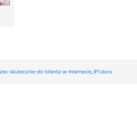
ec-skutecznie-do-klienta-w-Internecie_IP1.docx