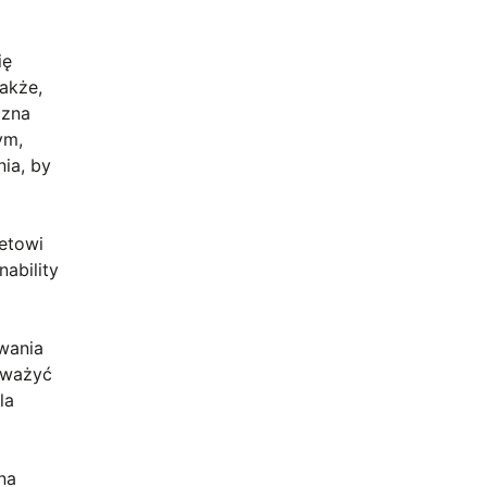
ię
akże,
czna
ym,
nia, by
netowi
ability
owania
zważyć
la
na