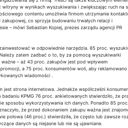
 witryny w wynikach wyszukiwania i zwiększając ruch na s
tościowego contentu umożliwia firmom utrzymanie kontakt
i zakupowej, co sprzyja budowaniu trwałych relacji i
sie – mówi Sebastian Kopiej, prezes zarządu agencji PR
 zainwestować w odpowiednie narzędzia. 85 proc. wyszuk
Należy zatem zadbać o to, by za pomocą wyszukiwarki
Co ważne – aż 43 proc. zakupów jest pod wpływem
 promocji, a 75 proc. konsumentów woli, aby reklamowano
dykowanych wiadomości .
jest strona internetowa. Jednakże współcześni konsumen
badaniu KPMG 76 proc. ankietowanych stwierdziło, że pr
esie sposobu wykorzystywania ich danych. Ponadto 85 proc
naczyło, że przed dokonaniem zakupu ważna jest znajom
ie połowa (46 proc.) stwierdziła, że często lub zawsze r
czące danych są niejasne lub nie są ujawniane.