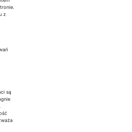
tronie.
u z
iwań
ci są
agnie
.
ość
ozważa