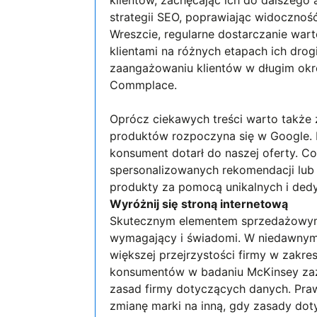
strategii SEO, poprawiając widoczność
Wreszcie, regularne dostarczanie war
klientami na różnych etapach ich drog
zaangażowaniu klientów w długim okre
Commplace.
Oprócz ciekawych treści warto także
produktów rozpoczyna się w Google. 
konsument dotarł do naszej oferty. 
spersonalizowanych rekomendacji lub
produkty za pomocą unikalnych i de
Wyróżnij się stroną internetową
Skutecznym elementem sprzedażowym 
wymagający i świadomi. W niedawnym 
większej przejrzystości firmy w zakr
konsumentów w badaniu McKinsey zaz
zasad firmy dotyczących danych. Praw
zmianę marki na inną, gdy zasady doty