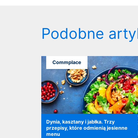
Podobne arty
Commplace
Dynia, kasztany i jabłka. Trzy
przepisy, które odmienią jesienne
menu