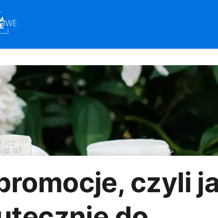
romocje, czyli j
utecznie do