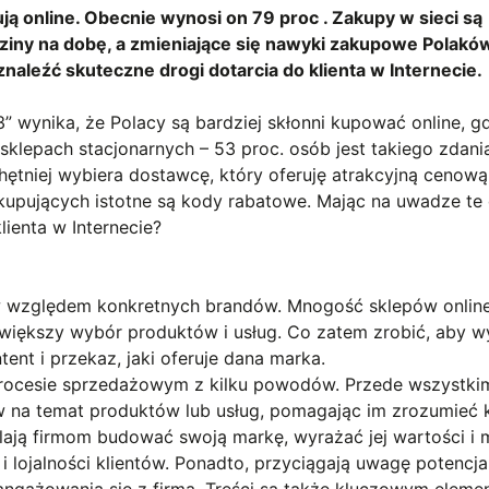
ją online. Obecnie wynosi on 79 proc . Zakupy w sieci są
ziny na dobę, a zmieniające się nawyki zakupowe Polakó
znaleźć skuteczne drogi dotarcia do klienta w Internecie.
 wynika, że Polacy są bardziej skłonni kupować online, g
sklepach stacjonarnych – 53 proc. osób jest takiego zdani
ętniej wybiera dostawcę, który oferuję atrakcyjną cenową
kupujących istotne są kody rabatowe. Mając na uwadze te
lienta w Internecie?
tów względem konkretnych brandów. Mnogość sklepów onlin
większy wybór produktów i usług. Co zatem zrobić, aby w
tent i przekaz, jaki oferuje dana marka.
procesie sprzedażowym z kilku powodów. Przede wszystki
tów na temat produktów lub usług, pomagając im zrozumieć 
lają firmom budować swoją markę, wyrażać jej wartości i m
i lojalności klientów. Ponadto, przyciągają uwagę potencj
 angażowania się z firmą. Treści są także kluczowym elem