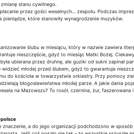
 zmianę stanu cywilnego.
 opłacanie przez gości weselnych… zespołu. Podczas impre
a pieniądze, które stanowiły wynagrodzenie muzyków.
anizowanie ślubu w miesiącu, który w nazwie zawiera literę
rantuje nieszczęście, gdyż to miesiąc Matki Bożej. Ciekaw
yła ubierana przez druhnę, ale guziki od sukni zapinał pa
e widzieć młodej przed ślubem, gdyż to gwarantuje nieszcz
u do kościoła w towarzystwie orkiestry. Przy pomocy zie
dzielają błogosławieństwa młodej parze. A jakie dania poj
esela na Mazowszu? To rosół, czernina, żur, faszerowana i
opolsce
 znaczenie, a do jego organizacji podchodzono w sposób
starosta. Jeśli coś poszło nie tak – to wszystkie przyszłe 