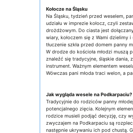
Kołocze na Śląsku
Na Śląsku, tydzień przed weselem, pan
udziału w imprezie kołocz, czyli zesta
drożdżowym. Do ciasta jest dołączany
wiary, kołoczem się z Wami dzielimy i
tłuczenie szkła przed domem panny mło
W drodze do kościoła młodzi muszą po
znaleźć się tradycyjne, śląskie dania
instrument. Ważnym elementem wesela
Wówczas pani młoda traci welon, a p
Jak wygląda wesele na Podkarpaciu?
Tradycyjnie do rodziców panny młodej 
potencjalnego zięcia. Kolejnym eleme
rodzice musieli podjąć decyzję, czy
zwyczajem na Podkarpaciu są rozpleci
następnie ukrywaniu ich pod chustą. G