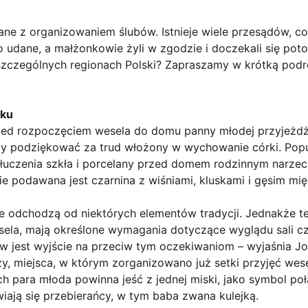
ane z organizowaniem ślubów. Istnieje wiele przesądów, co
o udane, a małżonkowie żyli w zgodzie i doczekali się pot
zczególnych regionach Polski? Zapraszamy w krótką podr
sku
rzed rozpoczęciem wesela do domu panny młodej przyjeżdż
by podziękować za trud włożony w wychowanie córki. Pop
j tłuczenia szkła i porcelany przed domem rodzinnym narze
nie podawana jest czarnina z wiśniami, kluskami i gęsim mi
de odchodzą od niektórych elementów tradycji. Jednakże te
esela, mają określone wymagania dotyczące wyglądu sali c
w jest wyjście na przeciw tym oczekiwaniom – wyjaśnia J
, miejsca, w którym zorganizowano już setki przyjęć wes
h para młoda powinna jeść z jednej miski, jako symbol po
iają się przebierańcy, w tym baba zwana kulejką.