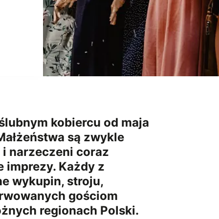
a ślubnym kobiercu od maja
. Małżeństwa są zwykle
o i narzeczeni coraz
e imprezy. Każdy z
e wykupin, stroju,
 serwowanych gościom
óżnych regionach Polski.