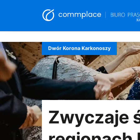
Skip
to
Dwór Korona Karkonoszy
content
Zwyczaje 
regionach 