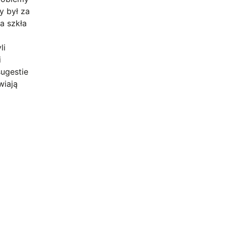
y był za
a szkła
li
i
sugestie
wiają