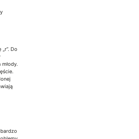
zy
 „r”. Do
y
n młody.
ęście.
lonej
awiają
 bardzo
problemy