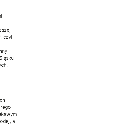
li
aszej
 czyli
inny
 Śląsku
ych.
ach
órego
Ciekawym
odej, a