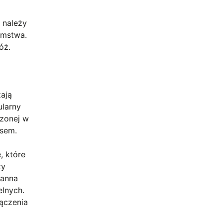
 należy
omstwa.
óż.
ają
ularny
czonej w
ęsem.
, które
zy
oanna
elnych.
łączenia