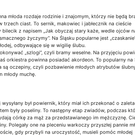
na młoda rozdaje rodzinie i znajomym, którzy nie będą bra
w trzech ciast. To sernik, makowiec i jabłecznik na cieście
 bilecik z napisem „Jak obyczaj stary każe, wedle ojców n
 smacznego życzymy”. Na Śląsku popularne jest „czaskanie”,
dej, odbywające się w wigilię ślubu.
konywać „szlogi”, czyli bramy weselne. Na przyjęciu pow
, zaś orkiestra powinna posiadać akordeon. To popularny na
 są oczepiny, czyli pozbawienie młodych atrybutów ślubn
an młody muchę.
wysyłany był powiernik, który miał ich przekonać o zalet
ntem były poseliny. To następny etap zwiadów, podczas kt
 wydają córkę za mąż za przedstawianego im mężczyznę. 
ny. Polegały one na pleceniu warkoczy przyszłej pannie mł
oście, gdy przybyli na uroczystość, musieli pomóc młodej