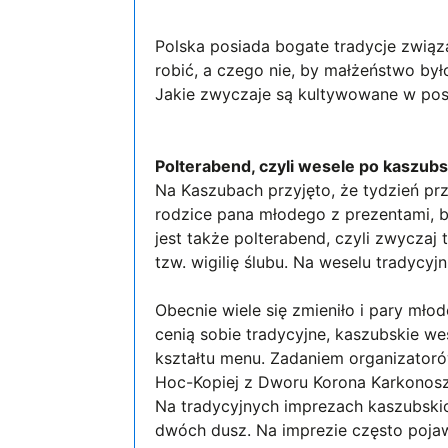
Polska posiada bogate tradycje związ
robić, a czego nie, by małżeństwo był
Jakie zwyczaje są kultywowane w pos
Polterabend, czyli wesele po kaszub
Na Kaszubach przyjęto, że tydzień p
rodzice pana młodego z prezentami, 
jest także polterabend, czyli zwycza
tzw. wigilię ślubu. Na weselu tradycyj
Obecnie wiele się zmieniło i pary mło
cenią sobie tradycyjne, kaszubskie w
kształtu menu. Zadaniem organizatoró
Hoc-Kopiej z Dworu Korona Karkonoszy
Na tradycyjnych imprezach kaszubskic
dwóch dusz. Na imprezie często pojaw