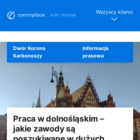
Wszyscy klienci
Skip
to
Dwór Korona
Informacja
content
Karkonoszy
prasowa
Praca w dolnośląskim –
jakie zawody są
poszukiwane w dużych