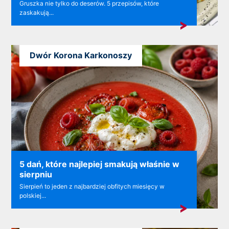
Gruszka nie tylko do deserów. 5 przepisów, które
zaskakują...
Dwór Korona Karkonoszy
5 dań, które najlepiej smakują właśnie w
sierpniu
Sierpień to jeden z najbardziej obfitych miesięcy w
polskiej...