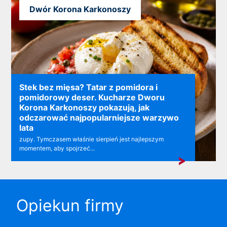
Dwór Korona Karkonoszy
Stek bez mięsa? Tatar z pomidora i
pomidorowy deser. Kucharze Dworu
Korona Karkonoszy pokazują, jak
odczarować najpopularniejsze warzywo
lata
zupy. Tymczasem właśnie sierpień jest najlepszym
momentem, aby spojrzeć...
Opiekun firmy